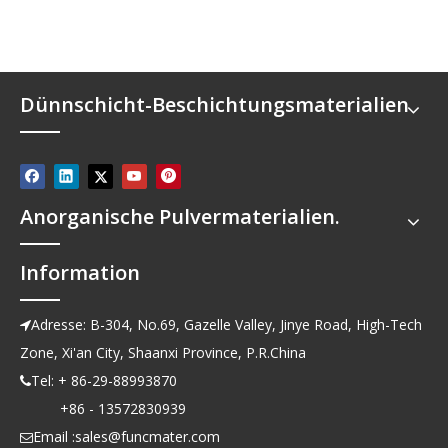
Dünnschicht-Beschichtungsmaterialien
Anorganische Pulvermaterialien.
Information
Adresse: B-304, No.69, Gazelle Valley, Jinye Road, High-Tech

Zone, Xi'an City, Shaanxi Province, P.R.China
Tel: + 86-29-88993870

+86 - 13572830939
Email :
sales@funcmater.com
