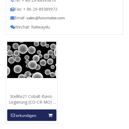
Tel: + 86-29-88993870

Fax: + 86-29-89389972

Email :

s
ales@funcmater.com
Wechat: Railwaydu.

Stellite21 Cobalt-Basis-
Legierung (CO-CR-MO) -
Spherical Pulver
erkundigen