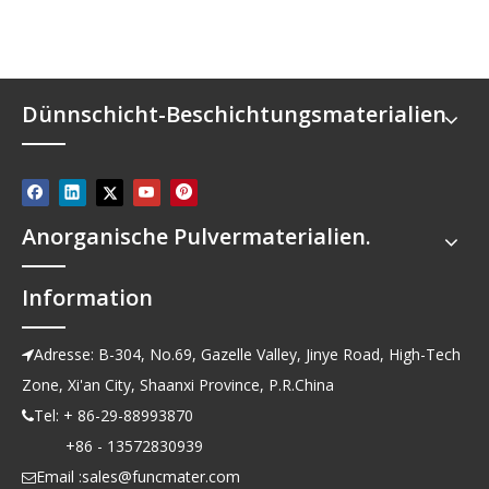
Dünnschicht-Beschichtungsmaterialien
Anorganische Pulvermaterialien.
Information
Adresse: B-304, No.69, Gazelle Valley, Jinye Road, High-Tech

Zone, Xi'an City, Shaanxi Province, P.R.China
Tel: + 86-29-88993870

+86 - 13572830939
Email :
sales@funcmater.com
