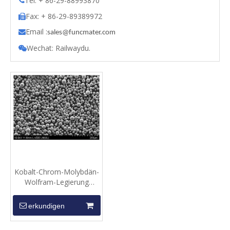
Tel: + 86-29-88993870

Fax: + 86-29-89389972

Email :

s
ales@funcmater.com
Wechat: Railwaydu.

Kobalt-Chrom-Molybdän-
Wolfram-Legierung
(CoCRMOW) -Spherical
Pulver
erkundigen