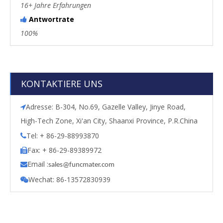
16+ Jahre Erfahrungen
Antwortrate

100%
KONTAKTIERE UNS
Adresse: B-304, No.69, Gazelle Valley, Jinye Road,

High-Tech Zone, Xi'an City, Shaanxi Province, P.R.China
Tel: + 86-29-88993870

Fax: + 86-29-89389972

Email :

s
ales@funcmater.com
Wechat: 86-13572830939
