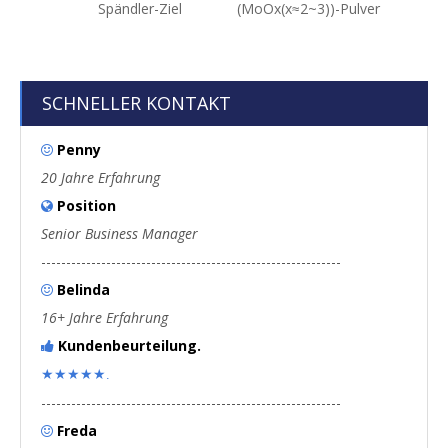
Spändler-Ziel
(MoOx(x≈2~3))-Pulver
(MO
SCHNELLER KONTAKT
Penny

20 Jahre Erfahrung
Position

Senior Business Manager
------------------------------------------------------------
Belinda

16+ Jahre Erfahrung
Kundenbeurteilung.

★★★★★.
------------------------------------------------------------
Freda
