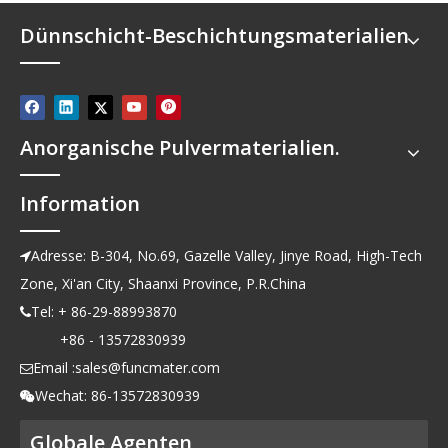
Dünnschicht-Beschichtungsmaterialien
Anorganische Pulvermaterialien.
Information
Adresse: B-304, No.69, Gazelle Valley, Jinye Road, High-Tech

Zone, Xi'an City, Shaanxi Province, P.R.China
Tel: + 86-29-88993870

+86 - 13572830939
Email :
sales@funcmater.com

Wechat: 86-13572830939

Globale Agenten