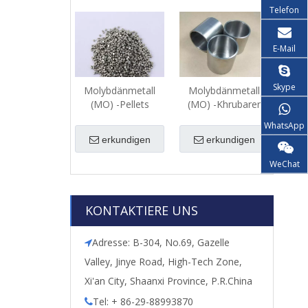
Telefon
E-Mail
Skype
Molybdänmetall
Molybdänmetall
(MO) -Pellets
(MO) -Khrubarer
Liner
WhatsApp
erkundigen
erkundigen
WeChat
KONTAKTIERE UNS
Adresse: B-304, No.69, Gazelle

Valley, Jinye Road, High-Tech Zone,
Xi'an City, Shaanxi Province, P.R.China
Tel: + 86-29-88993870
