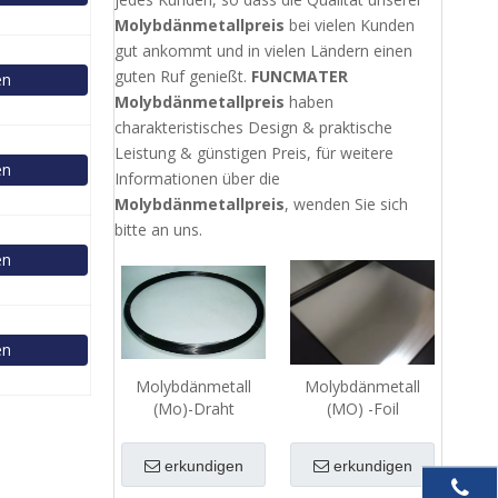
Molybdänmetallpreis
bei vielen Kunden
gut ankommt und in vielen Ländern einen
guten Ruf genießt.
FUNCMATER
en
Molybdänmetallpreis
haben
charakteristisches Design & praktische
Leistung & günstigen Preis, für weitere
en
Informationen über die
Molybdänmetallpreis
, wenden Sie sich
bitte an uns.
en
en
Molybdänmetall
Molybdänmetall
(Mo)-Draht
(MO) -Foil
erkundigen
erkundigen