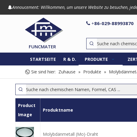
Annoucement: Willkommen, um unsere Website zu besuchen, jede An

86-029-8899

+
FUNCMATER
STARTSEITE
R & D.
PRODUKTE
ZER
Sie sind hier:
Zuhause
»
Produkte
»
Molybdänmeta
Product
Produktname
Image
Molybdänmetall (Mo)-Draht