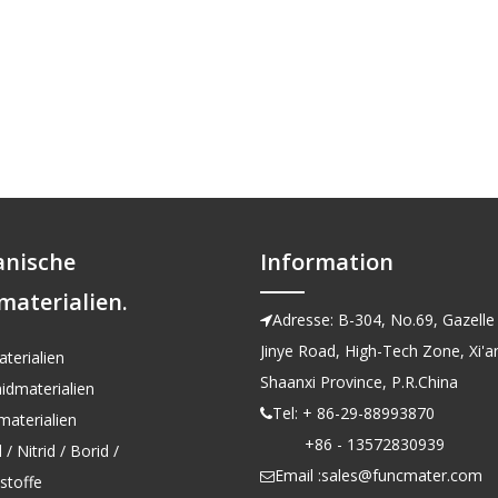
anische
Information
materialien.
Adresse: B-304, No.69, Gazelle 

Jinye Road, High-Tech Zone, Xi'an
terialien
Shaanxi Province, P.R.China
idmaterialien
Tel: + 86-29-88993870

aterialien
+86 - 13572830939
/ Nitrid / Borid /
Email :
sales@funcmater.com

kstoffe