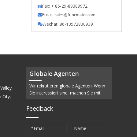
Fax: + 86-29-89389972

Email :

s
ales@funcmater.com
Wechat: 86-13572830939

Globale Agenten
Wir rekrutieren globale Agenten. Wenn
Valley,
Sie interessiert sind, machen Sie mit!
 City,
Feedback