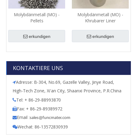
Molybdänmetall (MO) -
Molybdänmetall (MO) -
Pellets
Khrubarer Liner
erkundigen
erkundigen
KONTAKTIERE UNS
Adresse: B-304, No.69, Gazelle Valley, Jinye Road,

High-Tech Zone, Xi'an City, Shaanxi Province, P.R.China
Tel: + 86-29-88993870

Fax: + 86-29-89389972

Email :

s
ales@funcmater.com
Wechat: 86-13572830939
