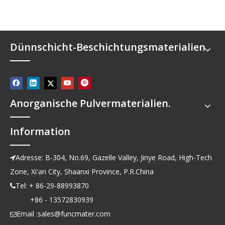
Dünnschicht-Beschichtungsmaterialien
Anorganische Pulvermaterialien.
Information
Adresse: B-304, No.69, Gazelle Valley, Jinye Road, High-Tech

Zone, Xi'an City, Shaanxi Province, P.R.China
Tel: + 86-29-88993870

+86 - 13572830939
Email :
sales@funcmater.com
