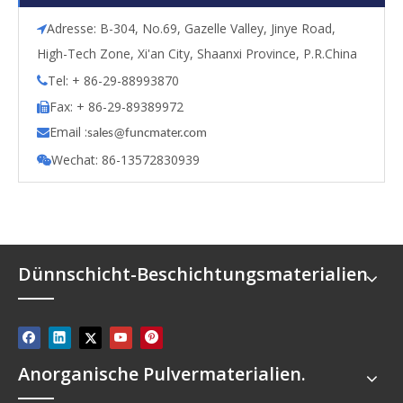
Adresse: B-304, No.69, Gazelle Valley, Jinye Road,

High-Tech Zone, Xi'an City, Shaanxi Province, P.R.China
Tel: + 86-29-88993870

Fax: + 86-29-89389972

Email :

s
ales@funcmater.com
Wechat: 86-13572830939

Dünnschicht-Beschichtungsmaterialien
Anorganische Pulvermaterialien.