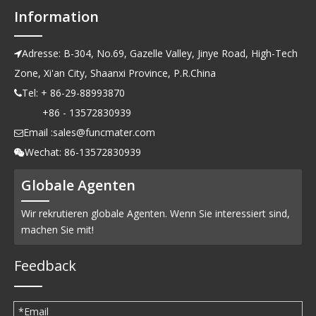
Information
Adresse: B-304, No.69, Gazelle Valley, Jinye Road, High-Tech

Zone, Xi'an City, Shaanxi Province, P.R.China
Tel: + 86-29-88993870

+86 - 13572830939
Email :
sales@funcmater.com

Wechat: 86-13572830939

Globale Agenten
Wir rekrutieren globale Agenten. Wenn Sie interessiert sind,
machen Sie mit!
Feedback