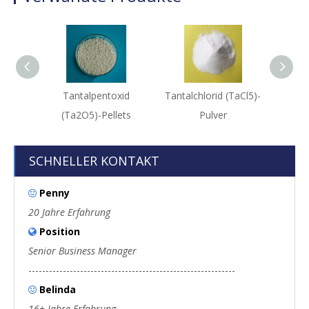
Tantalpentoxid
Tantalchlorid (TaCl5)-
Tanta
(Ta2O5)-Pellets
Pulver
SCHNELLER KONTAKT
Penny

20 Jahre Erfahrung
Position

Senior Business Manager
------------------------------------------------------------
Belinda

16+ Jahre Erfahrung