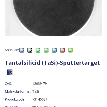
Anteil an:
Tantalsilicid (TaSi)-Sputtertarget
CAS:
12039-79-1
Molekularformel:
TaSi
Produktcode:
731400ST