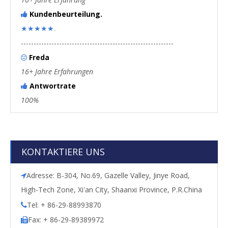
Kundenbeurteilung.

★★★★★.
------------------------------------------------------------
Freda

16+ Jahre Erfahrungen
Antwortrate

100%
KONTAKTIERE UNS
Adresse: B-304, No.69, Gazelle Valley, Jinye Road,

High-Tech Zone, Xi'an City, Shaanxi Province, P.R.China
Tel: + 86-29-88993870

Fax: + 86-29-89389972
