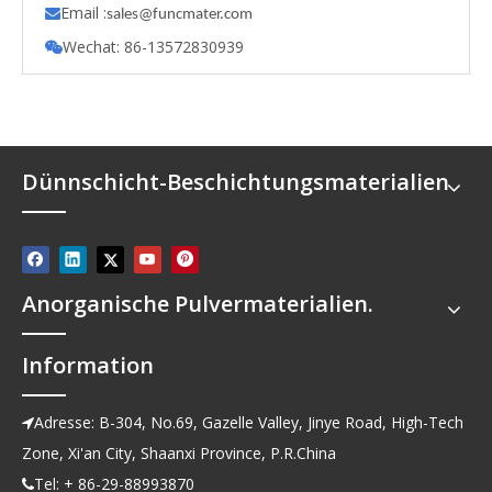
Email :

s
ales@funcmater.com
Wechat: 86-13572830939

Dünnschicht-Beschichtungsmaterialien
Anorganische Pulvermaterialien.
Information
Adresse: B-304, No.69, Gazelle Valley, Jinye Road, High-Tech

Zone, Xi'an City, Shaanxi Province, P.R.China
Tel: + 86-29-88993870
