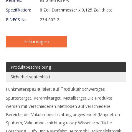
Reinheit:
99,5 %-99,99 %
Spezifikation:
8 Zoll Durchmesser x 0,125 Zoll th.etc
EINECS Nr.:
234-902-2
erkundigen
Produktbeschreibung
Sicherheitsdatenblatt
Funkmater
hochwertiges
spezialisiert auf Produkte
Sputtertarget, Keramiktarget, Metalltarget.Die Produkte
werden mit verschiedenen Methoden auf verschiedene
Bereiche der Vakuumbeschichtung angewendet (Magnetron-
Sputtern, Vakuumbeschichtung usw.): Wissenschaftliche
Forschung, Luft- und Raumfahrt, Automobil, Mikroelektronik,