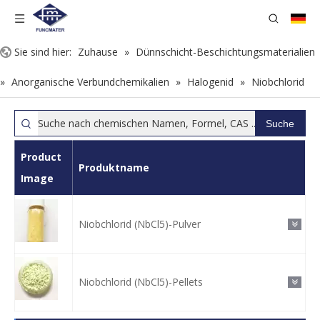
Sie sind hier:
Zuhause
»
Dünnschicht-Beschichtungsmaterialien
»
Anorganische Verbundchemikalien
»
Halogenid
»
Niobchlorid
Suche
Product
Produktname
Image
Niobchlorid (NbCl5)-Pulver
Niobchlorid (NbCl5)-Pellets