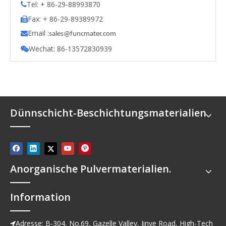
Tel: + 86-29-88993870

Fax: + 86-29-89389972

Email :

s
ales@funcmater.com
Wechat: 86-13572830939

Dünnschicht-Beschichtungsmaterialien
Anorganische Pulvermaterialien.
Information
Adresse: B-304, No.69, Gazelle Valley, Jinye Road, High-Tech
