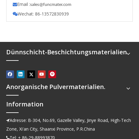
Email :

s
ales@funcmater.com
Wechat: 86-13572830939

Dünnschicht-Beschichtungsmaterialien
Anorganische Pulvermaterialien.
Information
Adresse: B-304, No.69, Gazelle Valley, Jinye Road, High-Tech

Zone, Xi'an City, Shaanxi Province, P.R.China
Tel: + 86-29-88993870
