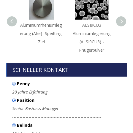
Aluminiumrheniumlegi
ALSI9CU3
erung (Alre) -Speifting-
Aluminiumlegierung
Moly
Ziel
(ALSI9CU3) -
(ALMO
Phugerpulver
SCHNELLER KONTAKT
Penny

20 Jahre Erfahrung
Position

Senior Business Manager
------------------------------------------------------------
Belinda
