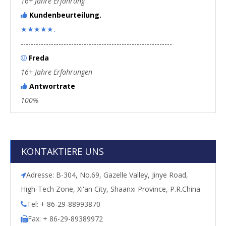
16+ Jahre Erfahrung
Kundenbeurteilung.

★★★★★.
------------------------------------------------------------
Freda

16+ Jahre Erfahrungen
Antwortrate

100%
KONTAKTIERE UNS
Adresse: B-304, No.69, Gazelle Valley, Jinye Road,

High-Tech Zone, Xi'an City, Shaanxi Province, P.R.China
Tel: + 86-29-88993870

Fax: + 86-29-89389972
