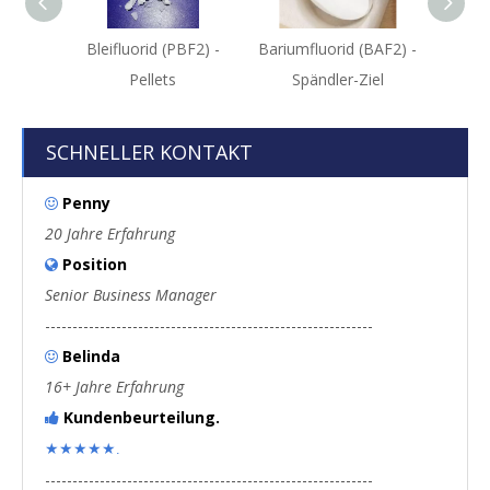
Bleifluorid (PBF2) -
Bariumfluorid (BAF2) -
Cäsiu
Pellets
Spändler-Ziel
SCHNELLER KONTAKT
Penny

20 Jahre Erfahrung
Position

Senior Business Manager
------------------------------------------------------------
Belinda

16+ Jahre Erfahrung
Kundenbeurteilung.

★★★★★.
------------------------------------------------------------