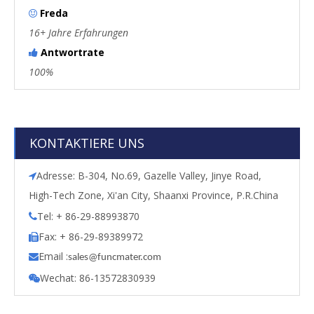
Freda

16+ Jahre Erfahrungen
Antwortrate

100%
KONTAKTIERE UNS
Adresse: B-304, No.69, Gazelle Valley, Jinye Road,

High-Tech Zone, Xi'an City, Shaanxi Province, P.R.China
Tel: + 86-29-88993870

Fax: + 86-29-89389972

Email :

s
ales@funcmater.com
Wechat: 86-13572830939
