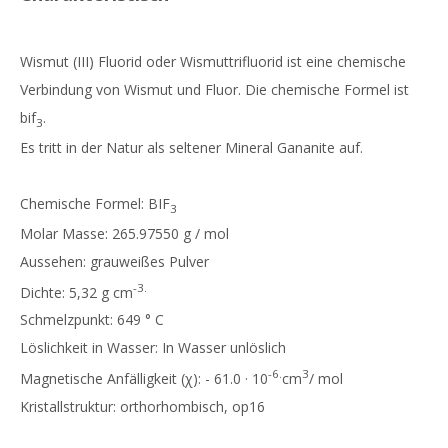
Wismut (III) Fluorid oder Wismuttrifluorid ist eine chemische
Verbindung von Wismut und Fluor. Die chemische Formel ist
bif
.
3
Es tritt in der Natur als seltener Mineral Gananite auf.
Chemische Formel: BIF
3
Molar Masse: 265.97550 g / mol
Aussehen: grauweißes Pulver
-3.
Dichte: 5,32 g cm
Schmelzpunkt: 649 ° C
Löslichkeit in Wasser: In Wasser unlöslich
-6.
3
Magnetische Anfälligkeit (χ): - 61.0 · 10
cm
/ mol
Kristallstruktur: orthorhombisch, op16