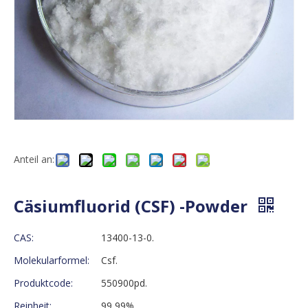
Anteil an:
Cäsiumfluorid (CSF) -Powder
CAS:
13400-13-0.
Molekularformel:
Csf.
Produktcode:
550900pd.
Reinheit:
99,99%