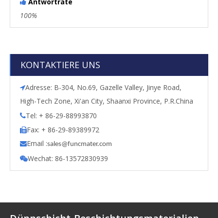
Antwortrate

100%
KONTAKTIERE UNS
Adresse: B-304, No.69, Gazelle Valley, Jinye Road,

High-Tech Zone, Xi'an City, Shaanxi Province, P.R.China
Tel: + 86-29-88993870

Fax: + 86-29-89389972

Email :

s
ales@funcmater.com
Wechat: 86-13572830939
