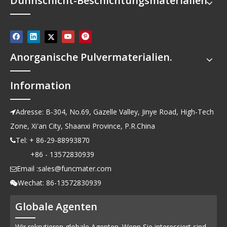
Dünnschicht-Beschichtungsmaterialien
Anorganische Pulvermaterialien.
Information
Adresse: B-304, No.69, Gazelle Valley, Jinye Road, High-Tech

Zone, Xi'an City, Shaanxi Province, P.R.China
Tel: + 86-29-88993870

+86 - 13572830939
Email :
sales@funcmater.com

Wechat: 86-13572830939

Globale Agenten
Wir rekrutieren globale Agenten. Wenn Sie interessiert sind,