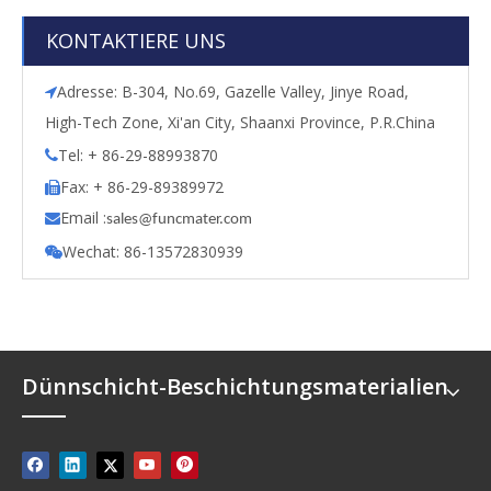
KONTAKTIERE UNS
Adresse: B-304, No.69, Gazelle Valley, Jinye Road,

High-Tech Zone, Xi'an City, Shaanxi Province, P.R.China
Tel: + 86-29-88993870

Fax: + 86-29-89389972

Email :

s
ales@funcmater.com
Wechat: 86-13572830939

Dünnschicht-Beschichtungsmaterialien