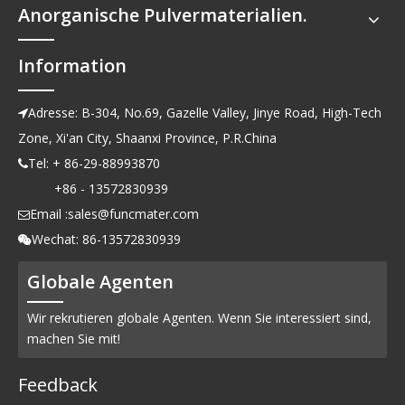
Anorganische Pulvermaterialien.
Information
Adresse: B-304, No.69, Gazelle Valley, Jinye Road, High-Tech

Zone, Xi'an City, Shaanxi Province, P.R.China
Tel: + 86-29-88993870

+86 - 13572830939
Email :
sales@funcmater.com

Wechat: 86-13572830939

Globale Agenten
Wir rekrutieren globale Agenten. Wenn Sie interessiert sind,
machen Sie mit!
Feedback