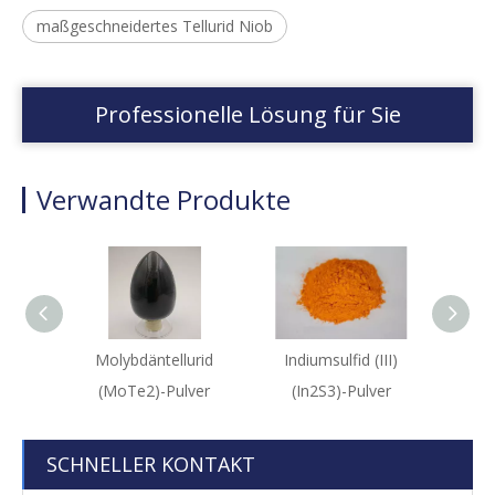
maßgeschneidertes Tellurid Niob
Professionelle Lösung für Sie
Verwandte Produkte
Molybdäntellurid
Indiumsulfid (III)
Cad
(MoTe2)-Pulver
(In2S3)-Pulver
(CdSe
SCHNELLER KONTAKT