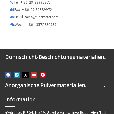
Tel: + 86-29-88993870

Fax: + 86-29-89389972

Email :

s
ales@funcmater.com
Wechat: 86-13572830939

Dünnschicht-Beschichtungsmaterialien
Anorganische Pulvermaterialien.
Information
Adresse: B-304, No.69, Gazelle Valley, Jinye Road, High-Tech
