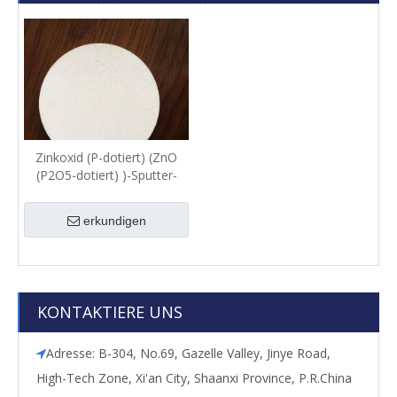
Zinkoxid (P-dotiert) (ZnO
(P2O5-dotiert) )-Sputter-
Target
erkundigen
KONTAKTIERE UNS
Adresse: B-304, No.69, Gazelle Valley, Jinye Road,

High-Tech Zone, Xi'an City, Shaanxi Province, P.R.China