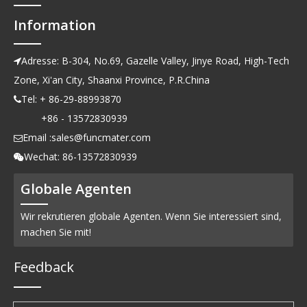
Information
Adresse: B-304, No.69, Gazelle Valley, Jinye Road, High-Tech

Zone, Xi'an City, Shaanxi Province, P.R.China
Tel: + 86-29-88993870

+86 - 13572830939
Email :
sales@funcmater.com

Wechat: 86-13572830939

Globale Agenten
Wir rekrutieren globale Agenten. Wenn Sie interessiert sind,
machen Sie mit!
Feedback