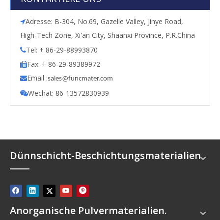
Adresse: B-304, No.69, Gazelle Valley, Jinye Road,

High-Tech Zone, Xi'an City, Shaanxi Province, P.R.China
Tel: + 86-29-88993870

Fax: + 86-29-89389972

Email :

s
ales@funcmater.com
Wechat: 86-13572830939

Dünnschicht-Beschichtungsmaterialien
Anorganische Pulvermaterialien.