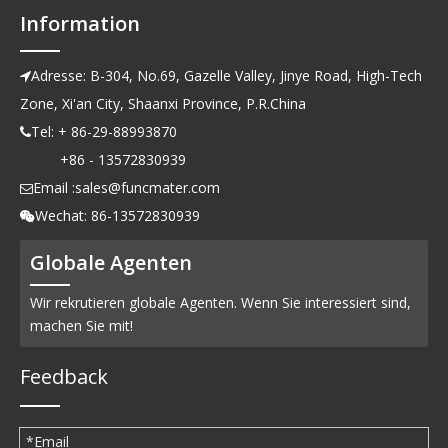
Information
Adresse: B-304, No.69, Gazelle Valley, Jinye Road, High-Tech

Zone, Xi'an City, Shaanxi Province, P.R.China
Tel: + 86-29-88993870

+86 - 13572830939
Email :
sales@funcmater.com

Wechat: 86-13572830939

Globale Agenten
Wir rekrutieren globale Agenten. Wenn Sie interessiert sind,
machen Sie mit!
Feedback