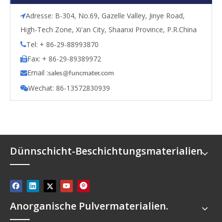
Adresse: B-304, No.69, Gazelle Valley, Jinye Road,

High-Tech Zone, Xi'an City, Shaanxi Province, P.R.China
Tel: + 86-29-88993870

Fax: + 86-29-89389972

Email :

s
ales@funcmater.com
Wechat: 86-13572830939

Dünnschicht-Beschichtungsmaterialien
Anorganische Pulvermaterialien.