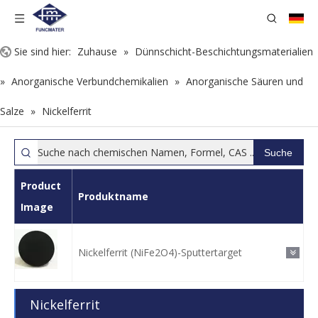
Sie sind hier:
Zuhause
»
Dünnschicht-Beschichtungsmaterialien
»
Anorganische Verbundchemikalien
»
Anorganische Säuren und
Salze
»
Nickelferrit
Suche
Product
Produktname
Image
Nickelferrit (NiFe2O4)-Sputtertarget
Nickelferrit