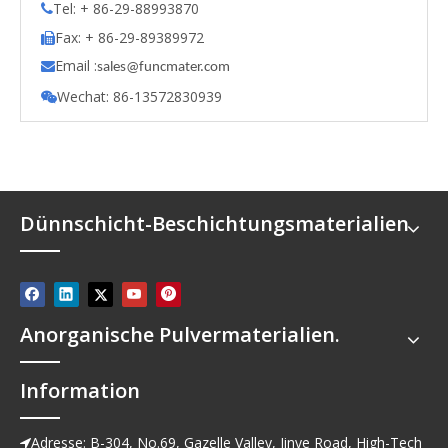
Tel: + 86-29-88993870

Fax: + 86-29-89389972

Email :

s
ales@funcmater.com
Wechat: 86-13572830939

Dünnschicht-Beschichtungsmaterialien
Anorganische Pulvermaterialien.
Information
Adresse: B-304, No.69, Gazelle Valley, Jinye Road, High-Tech
