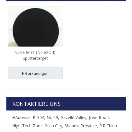
Nickelferrit (NiFe2O4)-
Sputtertarget
erkundigen
KONTAKTIERE UNS
Adresse: B-304, No.69, Gazelle Valley, Jinye Road,

High-Tech Zone, Xi'an City, Shaanxi Province, P.R.China