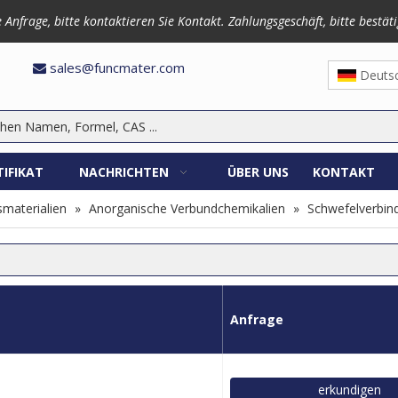
frage, bitte kontaktieren Sie Kontakt. Zahlungsgeschäft, bitte bestäti
3870
sales@funcmater.com

Deuts
TIFIKAT
NACHRICHTEN
ÜBER UNS
KONTAKT
materialien
»
Anorganische Verbundchemikalien
»
Schwefelverbin
Anfrage
erkundigen