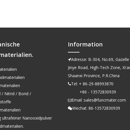
anische
Information
materialien.
Adresse: B-304, No.69, Gazelle 

Jinye Road, High-Tech Zone, Xi'an
terialien
Shaanxi Province, P.R.China
idmaterialien
Tel: + 86-29-88993870

aterialien
+86 - 13572830939
/ Nitrid / Borid /
Email :
sales@funcmater.com

kstoffe
Wechat: 86-13572830939

materialien
g ultrafeiner Nanooxidpulver
dmaterialien.