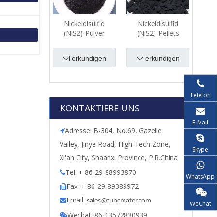
Nickeldisulfid
Nickeldisulfid
(NiS2)-Pulver
(NiS2)-Pellets
erkundigen
erkundigen
Telefon
KONTAKTIERE UNS
E-Mail
Adresse: B-304, No.69, Gazelle

Valley, Jinye Road, High-Tech Zone,
Skype
Xi'an City, Shaanxi Province, P.R.China
Tel: + 86-29-88993870

WhatsApp
Fax: + 86-29-89389972

Email :

s
ales@funcmater.com
WeChat
Wechat: 86-13572830939
