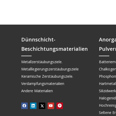
Dünnschicht-
Anorg
Beschichtungsmaterialien
Pulver
Metallzerstäubungsziele.
Batteriema
Metalllegierungszerstäubungsziele
Chalkogen
Keramische Zerstäubungsziele.
Phosphorm
Verdampfungsmaterialien
Hartmetall 
Andere Materialien
Silizidwer
Halogenid
Hochreini
Seltene Er