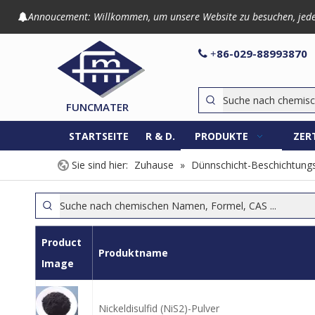
Annoucement: Willkommen, um unsere Website zu besuchen, jede An

86-029-8899

+
FUNCMATER
STARTSEITE
R & D.
PRODUKTE
ZER
Sie sind hier:
Zuhause
»
Dünnschicht-Beschichtungs
Product
Produktname
Image
Nickeldisulfid (NiS2)-Pulver