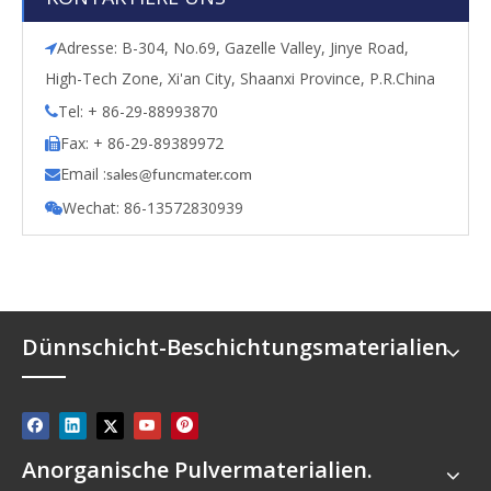
Adresse: B-304, No.69, Gazelle Valley, Jinye Road,

High-Tech Zone, Xi'an City, Shaanxi Province, P.R.China
Tel: + 86-29-88993870

Fax: + 86-29-89389972

Email :

s
ales@funcmater.com
Wechat: 86-13572830939

Dünnschicht-Beschichtungsmaterialien
Anorganische Pulvermaterialien.