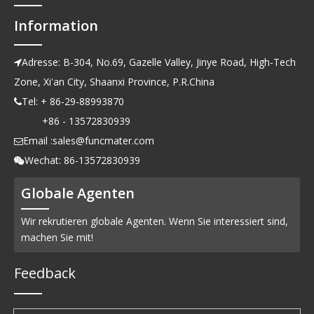
Information
Adresse: B-304, No.69, Gazelle Valley, Jinye Road, High-Tech

Zone, Xi'an City, Shaanxi Province, P.R.China
Tel: + 86-29-88993870

+86 - 13572830939
Email :
sales@funcmater.com

Wechat: 86-13572830939

Globale Agenten
Wir rekrutieren globale Agenten. Wenn Sie interessiert sind,
machen Sie mit!
Feedback