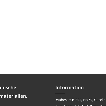
anische
Information
materialien.
Adresse: B-304, No.69, Gazelle 
