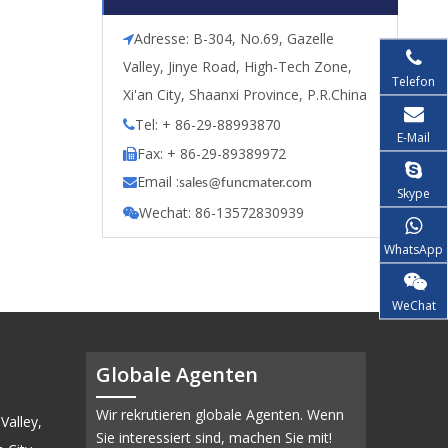
Adresse: B-304, No.69, Gazelle

Valley, Jinye Road, High-Tech Zone,
Telefon
Xi'an City, Shaanxi Province, P.R.China
Tel: + 86-29-88993870

E-Mail
Fax: + 86-29-89389972

Email :

s
ales@funcmater.com
Skype
Wechat: 86-13572830939

WhatsApp
WeChat
Globale Agenten
Wir rekrutieren globale Agenten. Wenn
Valley,
Sie interessiert sind, machen Sie mit!