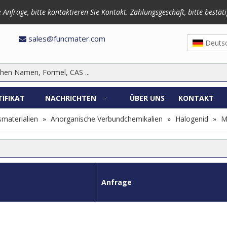
frage, bitte kontaktieren Sie Kontakt. Zahlungsgeschäft, bitte bestäti
3870
sales@funcmater.com

Deuts
TIFIKAT
NACHRICHTEN
ÜBER UNS
KONTAKT
materialien
»
Anorganische Verbundchemikalien
»
Halogenid
»
M
Anfrage