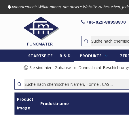
Annoucement: Willkommen, um unsere Website zu besuchen, jede An

86-029-8899

+
FUNCMATER
STARTSEITE
R & D.
PRODUKTE
ZER
Sie sind hier:
Zuhause
»
Dünnschicht-Beschichtungs
Product
Produktname
Image