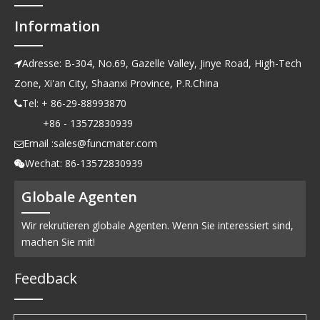
Information
Adresse: B-304, No.69, Gazelle Valley, Jinye Road, High-Tech

Zone, Xi'an City, Shaanxi Province, P.R.China
Tel: + 86-29-88993870

+86 - 13572830939
Email :
sales@funcmater.com

Wechat: 86-13572830939

Globale Agenten
Wir rekrutieren globale Agenten. Wenn Sie interessiert sind,
machen Sie mit!
Feedback