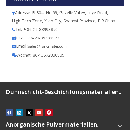
Adresse: B-304, No.69, Gazelle Valley, Jinye Road,

High-Tech Zone, Xi'an City, Shaanxi Province, P.R.China
Tel: + 86-29-88993870

Fax: + 86-29-89389972

Email :

s
ales@funcmater.com
Wechat: 86-13572830939

Dünnschicht-Beschichtungsmaterialien
Anorganische Pulvermaterialien.