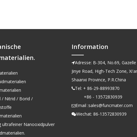
anische
Information
materialien.
Adresse: B-304, No.69, Gazelle 

Jinye Road, High-Tech Zone, Xi'an
terialien
Shaanxi Province, P.R.China
idmaterialien
Tel: + 86-29-88993870

aterialien
+86 - 13572830939
/ Nitrid / Borid /
Email :
sales@funcmater.com

kstoffe
Wechat: 86-13572830939

materialien
g ultrafeiner Nanooxidpulver
dmaterialien.