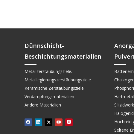
Dünnschicht-
Anorg
Beschichtungsmaterialien
Pulver
Metallzerstäubungsziele.
Batteriema
Metalllegierungszerstäubungsziele
Chalkogen
Keramische Zerstäubungsziele.
Phosphorm
Verdampfungsmaterialien
Hartmetall 
Andere Materialien
Silizidwer
Halogenid
Hochreini
Seltene Er