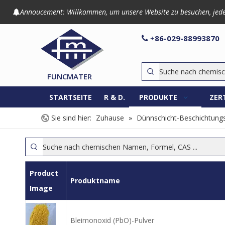
Annoucement: Willkommen, um unsere Website zu besuchen, jede An

86-029-8899

+
FUNCMATER
STARTSEITE
R & D.
PRODUKTE
ZER
Sie sind hier:
Zuhause
»
Dünnschicht-Beschichtungs
Product
Produktname
Image
Bleimonoxid (PbO)-Pulver