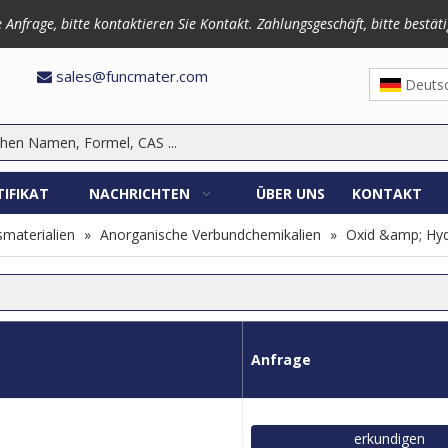
frage, bitte kontaktieren Sie Kontakt. Zahlungsgeschäft, bitte bestäti
3870
sales@funcmater.com

Deuts
TIFIKAT
NACHRICHTEN
ÜBER UNS
KONTAKT
materialien
»
Anorganische Verbundchemikalien
»
Oxid &amp; Hyd
Anfrage
erkundigen