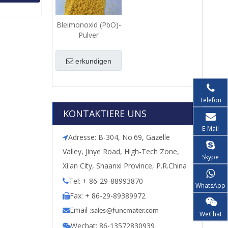
Bleimonoxid (PbO)-
Pulver
erkundigen
Telefon
KONTAKTIERE UNS
E-Mail
Adresse: B-304, No.69, Gazelle

Valley, Jinye Road, High-Tech Zone,
Skype
Xi'an City, Shaanxi Province, P.R.China
Tel: + 86-29-88993870

WhatsApp
Fax: + 86-29-89389972

Email :

s
ales@funcmater.com
WeChat
Wechat: 86-13572830939
