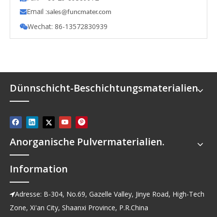
Email :

s
ales@funcmater.com
Wechat: 86-13572830939

Dünnschicht-Beschichtungsmaterialien
Anorganische Pulvermaterialien.
Information
Adresse: B-304, No.69, Gazelle Valley, Jinye Road, High-Tech

Zone, Xi'an City, Shaanxi Province, P.R.China