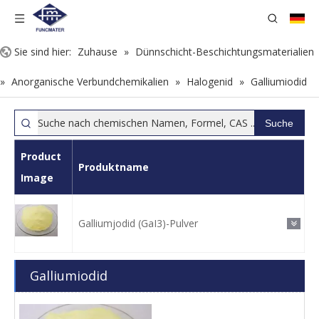
Sie sind hier:
Zuhause
»
Dünnschicht-Beschichtungsmaterialien
»
Anorganische Verbundchemikalien
»
Halogenid
»
Galliumiodid
Suche
Product
Produktname
Image
Galliumjodid (GaI3)-Pulver
Galliumiodid