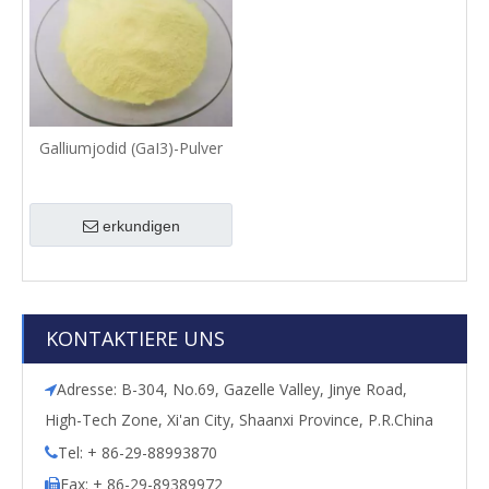
Galliumjodid (GaI3)-Pulver
erkundigen
KONTAKTIERE UNS
Adresse: B-304, No.69, Gazelle Valley, Jinye Road,

High-Tech Zone, Xi'an City, Shaanxi Province, P.R.China
Tel: + 86-29-88993870

Fax: + 86-29-89389972
