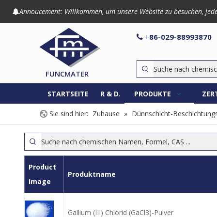
Annoucement: Willkommen, um unsere Website zu besuchen, jede An

86-029-8899

+
FUNCMATER
STARTSEITE
R & D.
PRODUKTE
ZER
Sie sind hier:
Zuhause
»
Dünnschicht-Beschichtungs
Product
Produktname
Image
Gallium (III) Chlorid (GaCl3)-Pulver