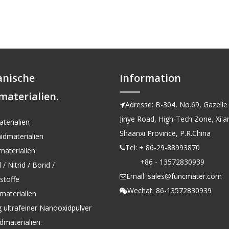
anische
Information
materialien.
Adresse: B-304, No.69, Gazelle 

Jinye Road, High-Tech Zone, Xi'an
terialien
Shaanxi Province, P.R.China
idmaterialien
Tel: + 86-29-88993870

aterialien
+86 - 13572830939
/ Nitrid / Borid /
Email :
sales@funcmater.com

kstoffe
Wechat: 86-13572830939

materialien
g ultrafeiner Nanooxidpulver
dmaterialien.