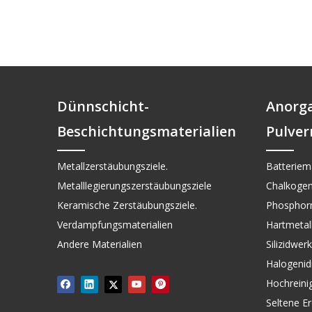
Dünnschicht-
Anorg
Beschichtungsmaterialien
Pulver
Metallzerstäubungsziele.
Batteriema
Metalllegierungszerstäubungsziele
Chalkogen
Keramische Zerstäubungsziele.
Phosphorm
Verdampfungsmaterialien
Hartmetall 
Andere Materialien
Silizidwer
Halogenid
Hochreini
Seltene Er