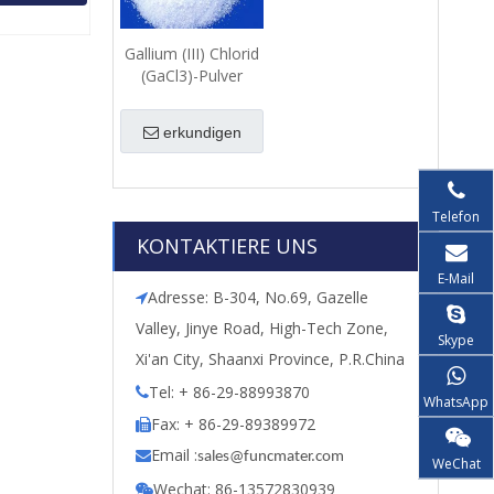
Gallium (III) Chlorid
(GaCl3)-Pulver
erkundigen
Telefon
KONTAKTIERE UNS
E-Mail
Adresse: B-304, No.69, Gazelle

Valley, Jinye Road, High-Tech Zone,
Skype
Xi'an City, Shaanxi Province, P.R.China
Tel: + 86-29-88993870

WhatsApp
Fax: + 86-29-89389972

Email :

s
ales@funcmater.com
WeChat
Wechat: 86-13572830939
