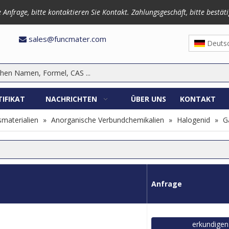
frage, bitte kontaktieren Sie Kontakt. Zahlungsgeschäft, bitte bestäti
3870
sales@funcmater.com

Deuts
TIFIKAT
NACHRICHTEN
ÜBER UNS
KONTAKT
materialien
»
Anorganische Verbundchemikalien
»
Halogenid
»
Ga
Anfrage
erkundigen