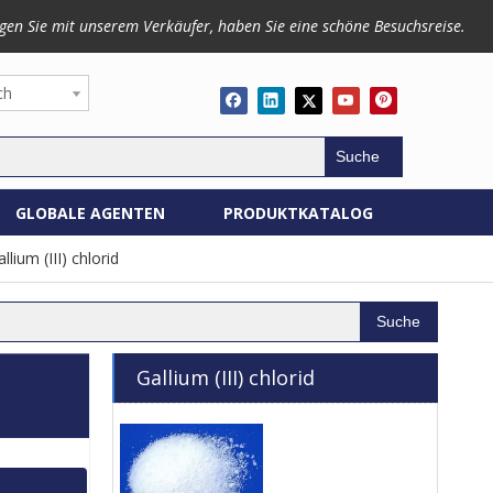
gen Sie mit unserem Verkäufer, haben Sie eine schöne Besuchsreise.
ch
Suche
GLOBALE AGENTEN
PRODUKTKATALOG
llium (III) chlorid
Suche
Gallium (III) chlorid