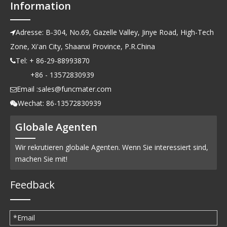
Information
Adresse: B-304, No.69, Gazelle Valley, Jinye Road, High-Tech

Zone, Xi'an City, Shaanxi Province, P.R.China
Tel: + 86-29-88993870

+86 - 13572830939
Email :
sales@funcmater.com

Wechat: 86-13572830939

Globale Agenten
Wir rekrutieren globale Agenten. Wenn Sie interessiert sind,
machen Sie mit!
Feedback