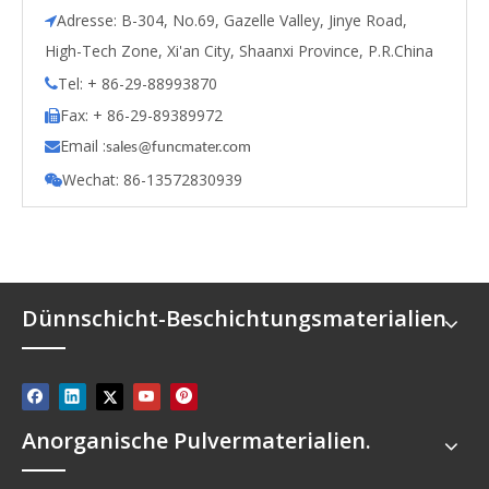
Adresse: B-304, No.69, Gazelle Valley, Jinye Road,

High-Tech Zone, Xi'an City, Shaanxi Province, P.R.China
Tel: + 86-29-88993870

Fax: + 86-29-89389972

Email :

s
ales@funcmater.com
Wechat: 86-13572830939

Dünnschicht-Beschichtungsmaterialien
Anorganische Pulvermaterialien.