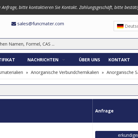
frage, bitte kontaktieren Sie Kontakt. Zahlungsgeschäft, bitte bestäti
3870
sales@funcmater.com

Deuts
TIFIKAT
NACHRICHTEN
ÜBER UNS
KONTAKT
materialien
»
Anorganische Verbundchemikalien
»
Anorganische S
Anfrage
erkundige