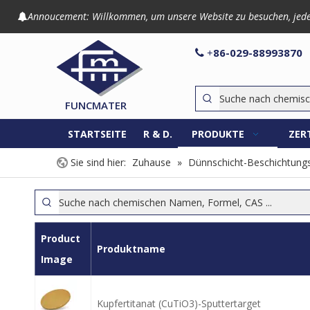
Annoucement: Willkommen, um unsere Website zu besuchen, jede An

86-029-8899

+
FUNCMATER
STARTSEITE
R & D.
PRODUKTE
ZER
Sie sind hier:
Zuhause
»
Dünnschicht-Beschichtungs
Product
Produktname
Image
Kupfertitanat (CuTiO3)-Sputtertarget