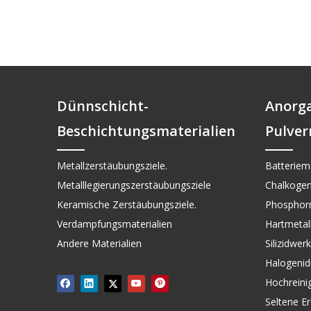
Dünnschicht-
Anorg
Beschichtungsmaterialien
Pulver
Metallzerstäubungsziele.
Batteriema
Metalllegierungszerstäubungsziele
Chalkogen
Keramische Zerstäubungsziele.
Phosphorm
Verdampfungsmaterialien
Hartmetall 
Andere Materialien
Silizidwer
Halogenid
Hochreini
Seltene Er