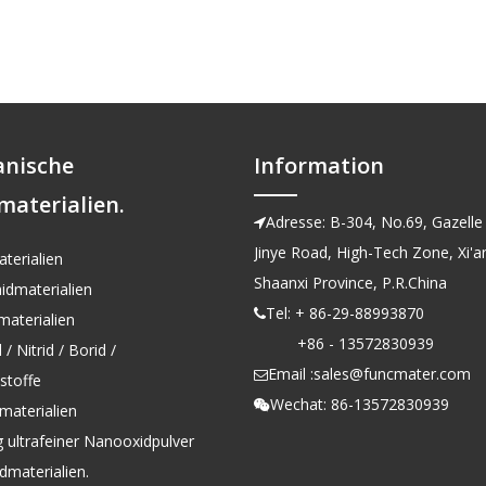
anische
Information
materialien.
Adresse: B-304, No.69, Gazelle 

Jinye Road, High-Tech Zone, Xi'an
terialien
Shaanxi Province, P.R.China
idmaterialien
Tel: + 86-29-88993870

aterialien
+86 - 13572830939
/ Nitrid / Borid /
Email :
sales@funcmater.com

kstoffe
Wechat: 86-13572830939

materialien
g ultrafeiner Nanooxidpulver
dmaterialien.