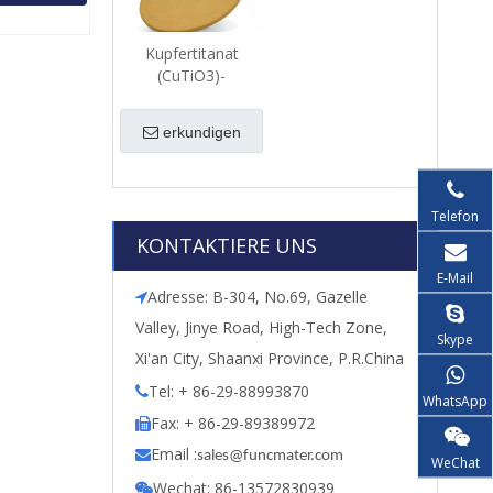
Kupfertitanat
(CuTiO3)-
Sputtertarget
erkundigen
Telefon
KONTAKTIERE UNS
E-Mail
Adresse: B-304, No.69, Gazelle

Valley, Jinye Road, High-Tech Zone,
Skype
Xi'an City, Shaanxi Province, P.R.China
Tel: + 86-29-88993870

WhatsApp
Fax: + 86-29-89389972

Email :

s
ales@funcmater.com
WeChat
Wechat: 86-13572830939
