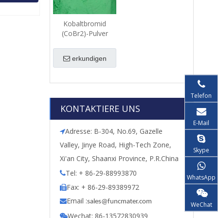
Kobaltbromid
(CoBr2)-Pulver
erkundigen
Telefon
KONTAKTIERE UNS
E-Mail
Adresse: B-304, No.69, Gazelle

Valley, Jinye Road, High-Tech Zone,
Skype
Xi'an City, Shaanxi Province, P.R.China
Tel: + 86-29-88993870

WhatsApp
Fax: + 86-29-89389972

Email :

s
ales@funcmater.com
WeChat
Wechat: 86-13572830939
