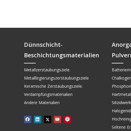
Dünnschicht-
Anorg
Beschichtungsmaterialien
Pulver
Metallzerstäubungsziele.
Batteriema
Metalllegierungszerstäubungsziele
Chalkogen
Keramische Zerstäubungsziele.
Phosphorm
Verdampfungsmaterialien
Hartmetall 
Andere Materialien
Silizidwer
Halogenid
Hochreini
Seltene Er