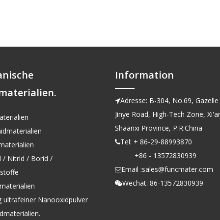
anische
Information
materialien.
Adresse: B-304, No.69, Gazelle 

Jinye Road, High-Tech Zone, Xi'an
terialien
Shaanxi Province, P.R.China
idmaterialien
Tel: + 86-29-88993870

aterialien
+86 - 13572830939
/ Nitrid / Borid /
Email :
sales@funcmater.com

kstoffe
Wechat: 86-13572830939

materialien
g ultrafeiner Nanooxidpulver
dmaterialien.