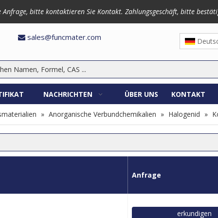
frage, bitte kontaktieren Sie Kontakt. Zahlungsgeschäft, bitte bestäti
3870
sales@funcmater.com

Deuts
TIFIKAT
NACHRICHTEN
ÜBER UNS
KONTAKT
materialien
»
Anorganische Verbundchemikalien
»
Halogenid
»
K
Anfrage
erkundigen