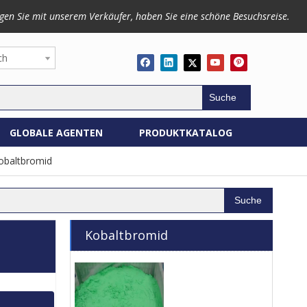
gen Sie mit unserem Verkäufer, haben Sie eine schöne Besuchsreise.
ch
Suche
GLOBALE AGENTEN
PRODUKTKATALOG
obaltbromid
Suche
Kobaltbromid