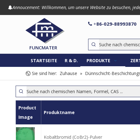
Annoucement: Willkommen, um unsere Website zu besuchen, jede An

86-029-8899

+
FUNCMATER
STARTSEITE
R & D.
PRODUKTE
ZER
Sie sind hier:
Zuhause
»
Dünnschicht-Beschichtungs
Product
Produktname
Image
Kobaltbromid (CoBr2)-Pulver