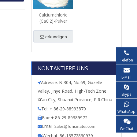
Calciumchlorid
(CaCl2)-Pulver
erkundigen
Telefon
KONTAKTIERE UNS
E-Mail
Adresse: B-304, No.69, Gazelle

Valley, Jinye Road, High-Tech Zone,
Skype
Xi'an City, Shaanxi Province, P.R.China
Tel: + 86-29-88993870

WhatsApp
Fax: + 86-29-89389972

Email :

s
ales@funcmater.com
WeChat
Wechat: 86-13572830939
