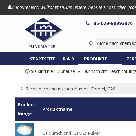
Annoucement: Willkommen, um unsere Website zu besuchen, jede An

86-029-8899

+
FUNCMATER
STARTSEITE
R & D.
PRODUKTE
ZER
Sie sind hier:
Zuhause
»
Dünnschicht-Beschichtungs
Product
Produktname
Image
Calciumchlorid (CaCl2)-Pulver