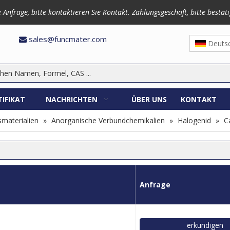
frage, bitte kontaktieren Sie Kontakt. Zahlungsgeschäft, bitte bestäti
3870
sales@funcmater.com

Deuts
TIFIKAT
NACHRICHTEN
ÜBER UNS
KONTAKT
materialien
»
Anorganische Verbundchemikalien
»
Halogenid
»
C
Anfrage
erkundigen