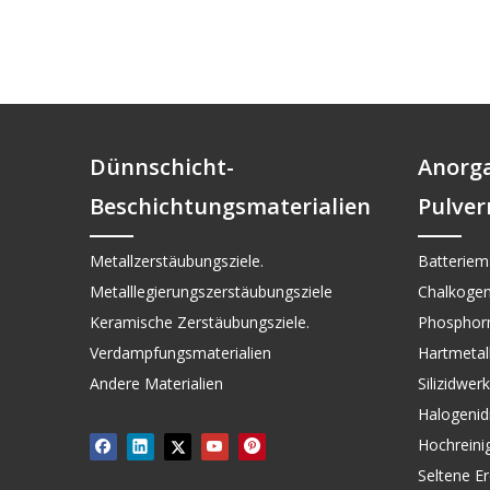
Dünnschicht-
Anorg
Beschichtungsmaterialien
Pulver
Metallzerstäubungsziele.
Batteriema
Metalllegierungszerstäubungsziele
Chalkogen
Keramische Zerstäubungsziele.
Phosphorm
Verdampfungsmaterialien
Hartmetall 
Andere Materialien
Silizidwer
Halogenid
Hochreini
Seltene Er