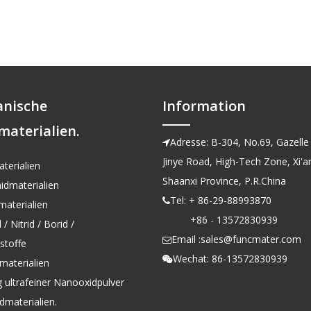
anische
Information
materialien.
Adresse: B-304, No.69, Gazelle 

Jinye Road, High-Tech Zone, Xi'an
terialien
Shaanxi Province, P.R.China
idmaterialien
Tel: + 86-29-88993870

aterialien
+86 - 13572830939
/ Nitrid / Borid /
Email :
sales@funcmater.com

kstoffe
Wechat: 86-13572830939

materialien
g ultrafeiner Nanooxidpulver
dmaterialien.