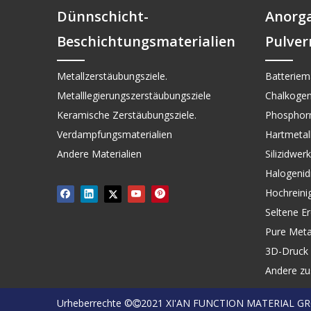
Dünnschicht-
Anorg
Beschichtungsmaterialien
Pulver
Metallzerstäubungsziele.
Batteriema
Metalllegierungszerstäubungsziele
Chalkogen
Keramische Zerstäubungsziele.
Phosphorm
Verdampfungsmaterialien
Hartmetall 
Andere Materialien
Silizidwer
Halogenid
Hochreini
Seltene Er
Pure Meta
3D-Druck 
Andere zu
Urheberrechte ©
2021 XI'AN FUNCTION MATERIAL G
