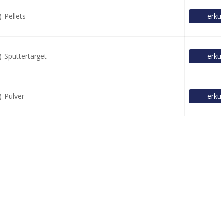
-Pellets
erku
-Sputtertarget
erku
-Pulver
erku