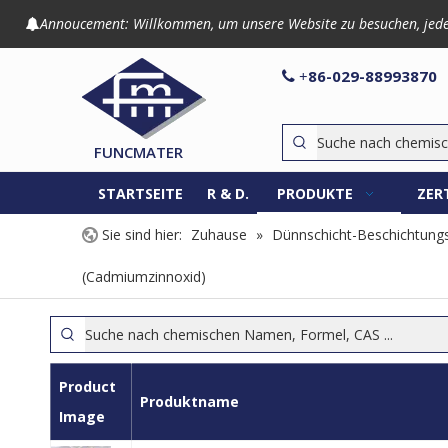
Annoucement: Willkommen, um unsere Website zu besuchen, jede An

86-029-8899

+
FUNCMATER
STARTSEITE
R & D.
PRODUKTE
ZER
Sie sind hier:
Zuhause
»
Dünnschicht-Beschichtungs
(Cadmiumzinnoxid)
Product
Produktname
Image