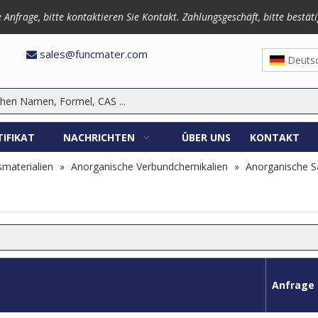
frage, bitte kontaktieren Sie Kontakt. Zahlungsgeschäft, bitte bestäti
3870
sales@funcmater.com

Deuts
TIFIKAT
NACHRICHTEN
ÜBER UNS
KONTAKT
materialien
»
Anorganische Verbundchemikalien
»
Anorganische S
Anfrage