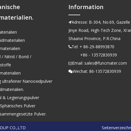
anische
Information
materialien.
Adresse: B-304, No.69, Gazelle 

Jinye Road, High-Tech Zone, Xi'an
terialien
Shaanxi Province, P.R.China
idmaterialien
Tel: + 86-29-88993870

aterialien
+86 - 13572830939
/ Nitrid / Borid /
Email :
sales@funcmater.com

kstoffe
Wechat: 86-13572830939

materialien
g ultrafeiner Nanooxidpulver
dmaterialien.
l & Legierungspulver
Sphärisches Pulver
sammengesetzte Pulver.
ROUP CO.,LTD
Seitenverzeichn