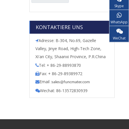
Skype
WhatsApp
KONTAKTIERE UNS
WeChat
Adresse: B-304, No.69, Gazelle

Valley, Jinye Road, High-Tech Zone,
Xi'an City, Shaanxi Province, P.R.China
Tel: + 86-29-88993870

Fax: + 86-29-89389972

Email :

s
ales@funcmater.com
Wechat: 86-13572830939
