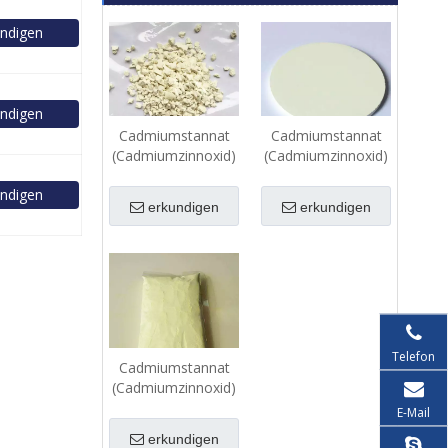
ndigen
ndigen
Cadmiumstannat
Cadmiumstannat
(Cadmiumzinnoxid)
(Cadmiumzinnoxid)
(Cd2SnO4)-Pellets
(Cd2SnO4)-
ndigen
Sputtertarget
erkundigen
erkundigen
Telefon
Cadmiumstannat
(Cadmiumzinnoxid)
(Cd2SnO4)-Pulver
E-Mail
erkundigen