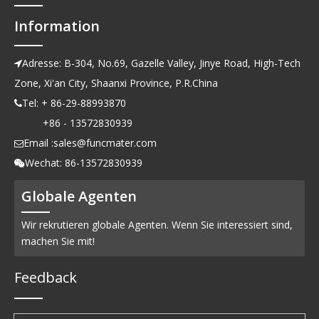
Information
Adresse: B-304, No.69, Gazelle Valley, Jinye Road, High-Tech

Zone, Xi'an City, Shaanxi Province, P.R.China
Tel: + 86-29-88993870

+86 - 13572830939
Email :
sales@funcmater.com

Wechat: 86-13572830939

Globale Agenten
Wir rekrutieren globale Agenten. Wenn Sie interessiert sind,
machen Sie mit!
Feedback