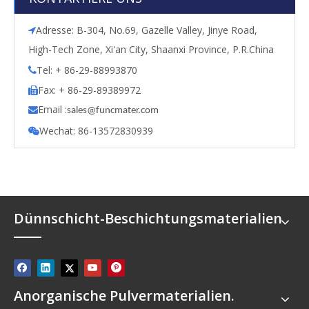
Adresse: B-304, No.69, Gazelle Valley, Jinye Road,

High-Tech Zone, Xi'an City, Shaanxi Province, P.R.China
Tel: + 86-29-88993870

Fax: + 86-29-89389972

Email :

s
ales@funcmater.com
Wechat: 86-13572830939

Dünnschicht-Beschichtungsmaterialien
Anorganische Pulvermaterialien.