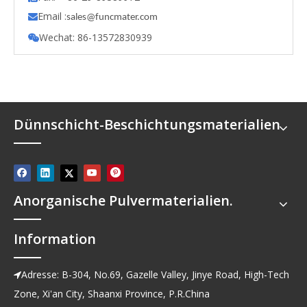
Email :

s
ales@funcmater.com
Wechat: 86-13572830939

Dünnschicht-Beschichtungsmaterialien
Anorganische Pulvermaterialien.
Information
Adresse: B-304, No.69, Gazelle Valley, Jinye Road, High-Tech

Zone, Xi'an City, Shaanxi Province, P.R.China