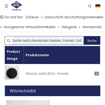
Sie sind hier:
Zuhause
»
Dünnschicht-Beschichtungsmaterialien
»
Anorganische Verbundchemikalien
»
Halogenid
»
Wismutiodid
Suche
Product
Produktname
Image
Wismut-Iodid (BII3) -Powder
Wismutiodid