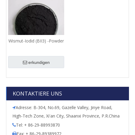
Wismut-Iodid (BII3) -Powder
erkundigen
KONTAKTIERE UNS
Adresse: B-304, No.69, Gazelle Valley, Jinye Road,

High-Tech Zone, Xi'an City, Shaanxi Province, P.R.China
Tel: + 86-29-88993870

Fax: + 86-29-89389972
