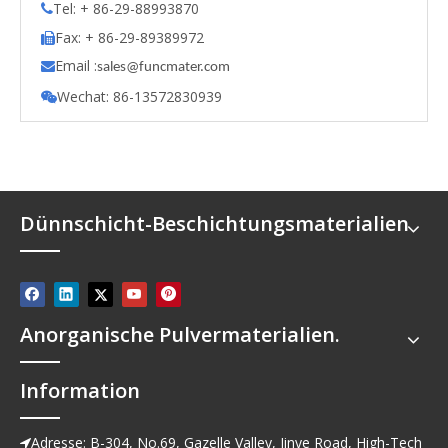
Tel: + 86-29-88993870

Fax: + 86-29-89389972

Email :

s
ales@funcmater.com
Wechat: 86-13572830939

Dünnschicht-Beschichtungsmaterialien
Anorganische Pulvermaterialien.
Information
Adresse: B-304, No.69, Gazelle Valley, Jinye Road, High-Tech
