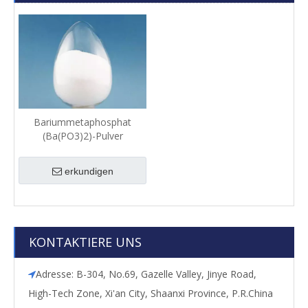
Bariummetaphosphat
(Ba(PO3)2)-Pulver
erkundigen
KONTAKTIERE UNS
Adresse: B-304, No.69, Gazelle Valley, Jinye Road,

High-Tech Zone, Xi'an City, Shaanxi Province, P.R.China