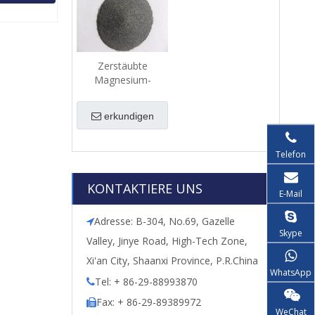
Zerstäubte
Magnesium-
Antimon-Legierung
(MGSB) -Powder
erkundigen
Telefon
KONTAKTIERE UNS
E-Mail
Adresse: B-304, No.69, Gazelle

Skype
Valley, Jinye Road, High-Tech Zone,
Xi'an City, Shaanxi Province, P.R.China
WhatsApp
Tel: + 86-29-88993870

Fax: + 86-29-89389972

WeChat