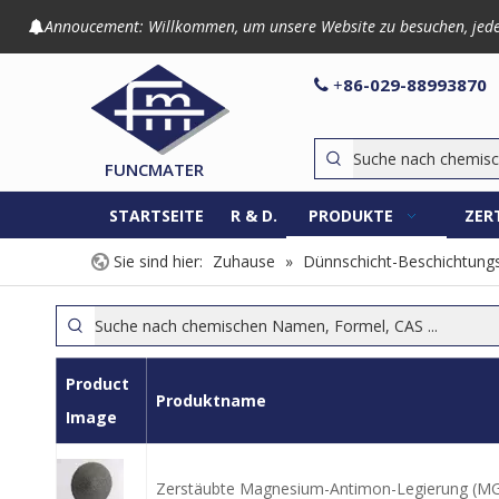
Annoucement: Willkommen, um unsere Website zu besuchen, jede An

86-029-8899

+
FUNCMATER
STARTSEITE
R & D.
PRODUKTE
ZER
Sie sind hier:
Zuhause
»
Dünnschicht-Beschichtungs
Product
Produktname
Image
Zerstäubte Magnesium-Antimon-Legierung (M