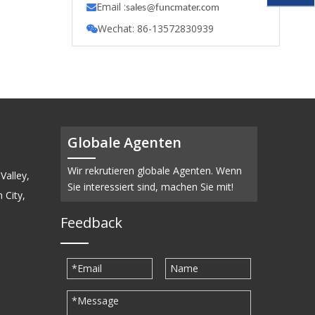
Email :

s
ales@funcmater.com
Wechat: 86-13572830939

Globale Agenten
Wir rekrutieren globale Agenten. Wenn
Valley,
Sie interessiert sind, machen Sie mit!
 City,
Feedback