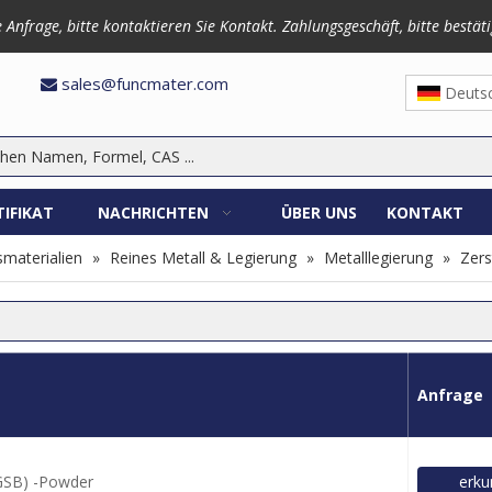
frage, bitte kontaktieren Sie Kontakt. Zahlungsgeschäft, bitte bestäti
3870
sales@funcmater.com

Deuts
TIFIKAT
NACHRICHTEN
ÜBER UNS
KONTAKT
materialien
»
Reines Metall & Legierung
»
Metalllegierung
»
Zer
Anfrage
GSB) -Powder
erku