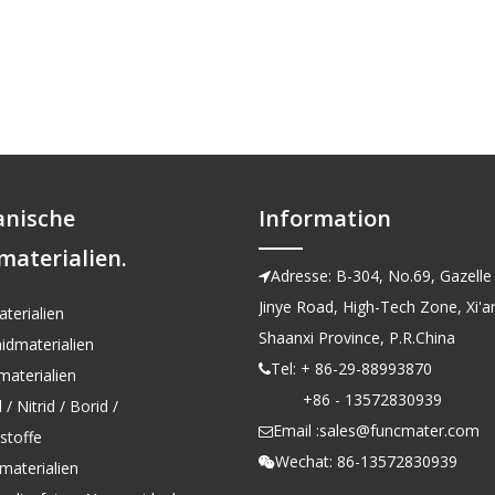
anische
Information
materialien.
Adresse: B-304, No.69, Gazelle 

Jinye Road, High-Tech Zone, Xi'an
terialien
Shaanxi Province, P.R.China
idmaterialien
Tel: + 86-29-88993870

aterialien
+86 - 13572830939
/ Nitrid / Borid /
Email :
sales@funcmater.com

kstoffe
Wechat: 86-13572830939

materialien