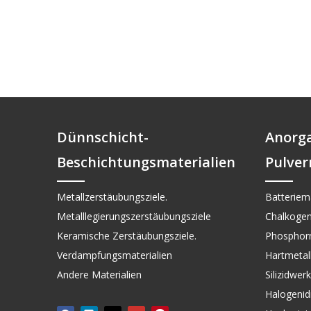
Dünnschicht-
Anorg
Beschichtungsmaterialien
Pulver
Metallzerstäubungsziele.
Batteriema
Metalllegierungszerstäubungsziele
Chalkogen
Keramische Zerstäubungsziele.
Phosphorm
Verdampfungsmaterialien
Hartmetall 
Andere Materialien
Silizidwer
Halogenid