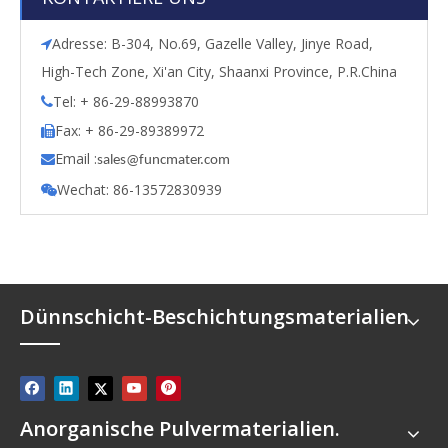
Adresse: B-304, No.69, Gazelle Valley, Jinye Road,

High-Tech Zone, Xi'an City, Shaanxi Province, P.R.China
Tel: + 86-29-88993870

Fax: + 86-29-89389972

Email :

s
ales@funcmater.com
Wechat: 86-13572830939

Dünnschicht-Beschichtungsmaterialien
Anorganische Pulvermaterialien.