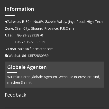
Information
Adresse: B-304, No.69, Gazelle Valley, Jinye Road, High-Tech

Zone, Xi'an City, Shaanxi Province, P.R.China
Tel: + 86-29-88993870

+86 - 13572830939
Email :
sales@funcmater.com

Wechat: 86-13572830939

Globale Agenten
Wir rekrutieren globale Agenten. Wenn Sie interessiert sind,
machen Sie mit!
Feedback