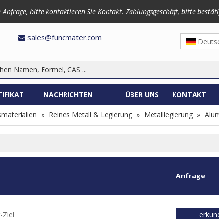
frage, bitte kontaktieren Sie Kontakt. Zahlungsgeschäft, bitte bestäti
3870
sales@funcmater.com

Deuts
TIFIKAT
NACHRICHTEN
ÜBER UNS
KONTAKT
materialien
»
Reines Metall & Legierung
»
Metalllegierung
»
Alum
Anfrage
-Ziel
erkun