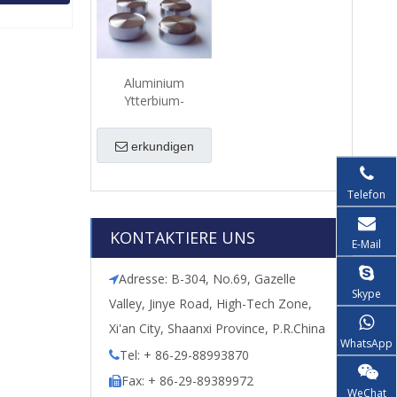
Aluminium
Ytterbium-
Legierung (ALYB) -
Sputing-Ziel
erkundigen
Telefon
KONTAKTIERE UNS
E-Mail
Adresse: B-304, No.69, Gazelle

Skype
Valley, Jinye Road, High-Tech Zone,
Xi'an City, Shaanxi Province, P.R.China
WhatsApp
Tel: + 86-29-88993870

Fax: + 86-29-89389972

WeChat