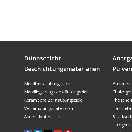
Dünnschicht-
Anorg
Beschichtungsmaterialien
Pulver
Metallzerstäubungsziele.
Batteriema
Metalllegierungszerstäubungsziele
Chalkogen
Keramische Zerstäubungsziele.
Phosphorm
Verdampfungsmaterialien
Hartmetall 
Andere Materialien
Silizidwer
Halogenid