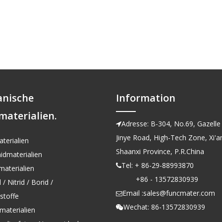
anische
Information
materialien.
Adresse: B-304, No.69, Gazelle 

Jinye Road, High-Tech Zone, Xi'an
terialien
Shaanxi Province, P.R.China
idmaterialien
Tel: + 86-29-88993870

aterialien
+86 - 13572830939
/ Nitrid / Borid /
Email :
sales@funcmater.com

kstoffe
Wechat: 86-13572830939

materialien