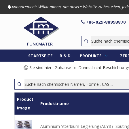
Annoucement: Willkommen, um unsere Website zu besuchen, jede An

86-029-8899

+
FUNCMATER
STARTSEITE
R & D.
PRODUKTE
ZER
Sie sind hier:
Zuhause
»
Dünnschicht-Beschichtungs
Product
Produktname
Image
Aluminium Ytterbium-Legierung (ALYB) -Sputing