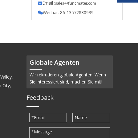
Email :

s
ales@funcmater.com
Wechat: 86-13572830939

Globale Agenten
Wir rekrutieren globale Agenten. Wenn
Valley,
Sie interessiert sind, machen Sie mit!
 City,
Feedback