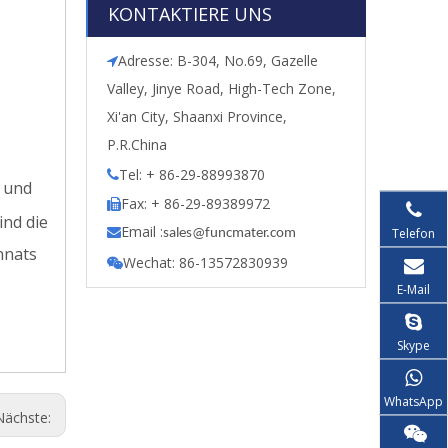
KONTAKTIERE UNS
Adresse: B-304, No.69, Gazelle

Valley, Jinye Road, High-Tech Zone,
Xi'an City, Shaanxi Province,
P.R.China
Tel: + 86-29-88993870

r und
Fax: + 86-29-89389972

nd die
Email :
Telefon

s
ales@funcmater.com
nnats
Wechat: 86-13572830939

E-Mail
Skype
WhatsApp
Nächste: