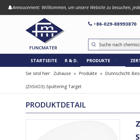
Annoucement: Willkommen, um unsere Website zu besuchen, jede An

86-029-8899

+
FUNCMATER
STARTSEITE
R & D.
PRODUKTE
ZER
Sie sind hier:
Zuhause
»
Produkte
»
Dünnschicht-Besc
(ZnSnO3)-Sputtering Target
PRODUKTDETAIL
Z
S