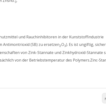
el Znsno.
.
3
utzmittel und Rauchinhibitoren in der Kunststoffindustrie
 Antimontrioxid (SB) zu ersetzen
O
). Es ist ungiftig, siche
2
3
nschaften von Zink-Stannate und Zinkhydroxid-Stannate si
ächlich von der Betriebstemperatur des Polymers.Zinc-Sta