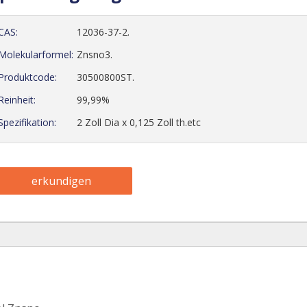
CAS:
12036-37-2.
Molekularformel:
Znsno3.
Produktcode:
30500800ST.
Reinheit:
99,99%
Spezifikation:
2 Zoll Dia x 0,125 Zoll th.etc
erkundigen