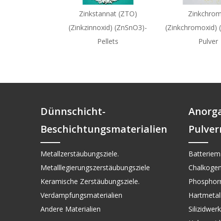
Zinkstannat (ZTO)
Zinkchrom
(Zinkzinnoxid) (ZnSnO3)-
(Zinkchromoxid) 
Pellets
Pulver
Dünnschicht-
Anorg
Beschichtungsmaterialien
Pulver
Metallzerstäubungsziele.
Batteriema
Metalllegierungszerstäubungsziele
Chalkogen
Keramische Zerstäubungsziele.
Phosphorm
Verdampfungsmaterialien
Hartmetall 
Andere Materialien
Silizidwer