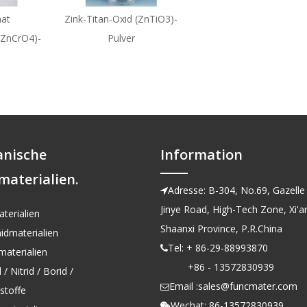
at
Zink-Titan-Oxid (ZnTiO3)-
(ZnCrO4)-
Pulver
anische
Information
materialien.
Adresse: B-304, No.69, Gazelle 

Jinye Road, High-Tech Zone, Xi'an
terialien
Shaanxi Province, P.R.China
idmaterialien
Tel: + 86-29-88993870

aterialien
+86 - 13572830939
/ Nitrid / Borid /
Email :
sales@funcmater.com

kstoffe
Wechat: 86-13572830939
