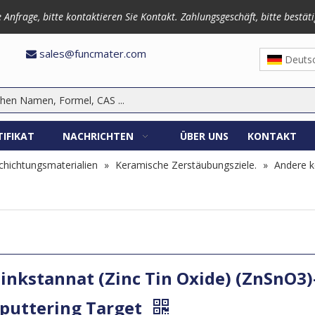
frage, bitte kontaktieren Sie Kontakt. Zahlungsgeschäft, bitte bestäti
3870
sales@funcmater.com

Deuts
TIFIKAT
NACHRICHTEN
ÜBER UNS
KONTAKT
hichtungsmaterialien
»
Keramische Zerstäubungsziele.
»
Andere k
inkstannat (Zinc Tin Oxide) (ZnSnO3)
puttering Target