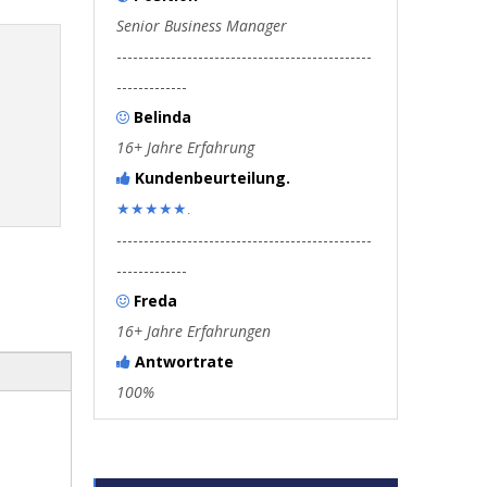
Senior Business Manager
-----------------------------------------------
-------------
Belinda

16+ Jahre Erfahrung
Kundenbeurteilung.

★★★★★.
-----------------------------------------------
-------------
Freda

16+ Jahre Erfahrungen
Antwortrate

100%