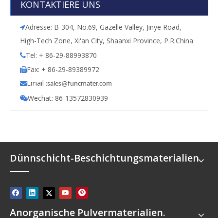
KONTAKTIERE UNS
Adresse: B-304, No.69, Gazelle Valley, Jinye Road,

High-Tech Zone, Xi'an City, Shaanxi Province, P.R.China
Tel: + 86-29-88993870

Fax: + 86-29-89389972

Email :

s
ales@funcmater.com
Wechat: 86-13572830939

Dünnschicht-Beschichtungsmaterialien
Anorganische Pulvermaterialien.