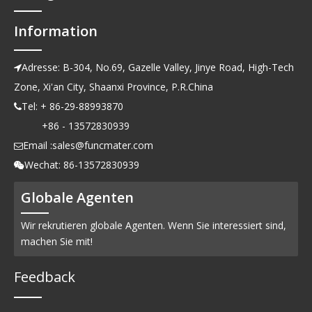
Information
Adresse: B-304, No.69, Gazelle Valley, Jinye Road, High-Tech

Zone, Xi'an City, Shaanxi Province, P.R.China
Tel: + 86-29-88993870

+86 - 13572830939
Email :
sales@funcmater.com

Wechat: 86-13572830939

Globale Agenten
Wir rekrutieren globale Agenten. Wenn Sie interessiert sind,
machen Sie mit!
Feedback