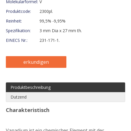
Molekularformel:
V
Produktcode:
2300pl.
Reinheit:
99,5% -9,95%
Spezifikation:
3 mm Dia x 27 mm th.
EINECS Nr.:
231-171-1.
erkundigen
Produktbeschreibung
Dutzend
Charakteristisch
Vanadium ist ein chemisches Element mit der