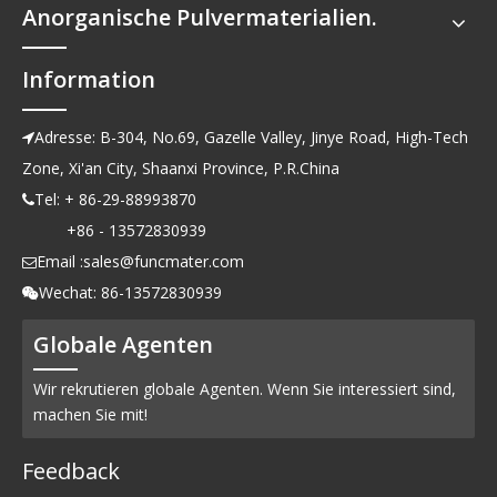
Anorganische Pulvermaterialien.
Information
Adresse: B-304, No.69, Gazelle Valley, Jinye Road, High-Tech

Zone, Xi'an City, Shaanxi Province, P.R.China
Tel: + 86-29-88993870

+86 - 13572830939
Email :
sales@funcmater.com

Wechat: 86-13572830939

Globale Agenten
Wir rekrutieren globale Agenten. Wenn Sie interessiert sind,
machen Sie mit!
Feedback