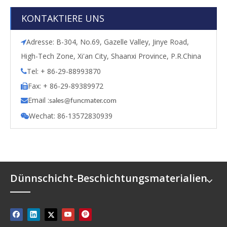
KONTAKTIERE UNS
Adresse: B-304, No.69, Gazelle Valley, Jinye Road,

High-Tech Zone, Xi'an City, Shaanxi Province, P.R.China
Tel: + 86-29-88993870

Fax: + 86-29-89389972

Email :

s
ales@funcmater.com
Wechat: 86-13572830939

Dünnschicht-Beschichtungsmaterialien