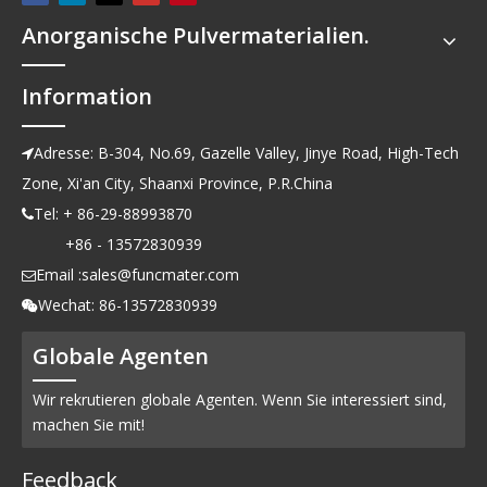
Anorganische Pulvermaterialien.
Information
Adresse: B-304, No.69, Gazelle Valley, Jinye Road, High-Tech

Zone, Xi'an City, Shaanxi Province, P.R.China
Tel: + 86-29-88993870

+86 - 13572830939
Email :
sales@funcmater.com

Wechat: 86-13572830939

Globale Agenten
Wir rekrutieren globale Agenten. Wenn Sie interessiert sind,
machen Sie mit!
Feedback