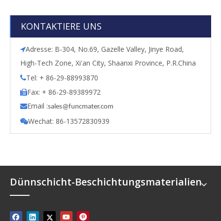
KONTAKTIERE UNS
Adresse: B-304, No.69, Gazelle Valley, Jinye Road,

High-Tech Zone, Xi'an City, Shaanxi Province, P.R.China
Tel: + 86-29-88993870

Fax: + 86-29-89389972

Email :

s
ales@funcmater.com
Wechat: 86-13572830939

Dünnschicht-Beschichtungsmaterialien