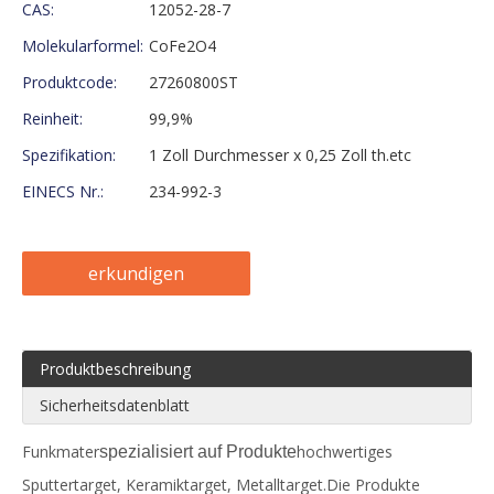
CAS:
12052-28-7
Molekularformel:
CoFe2O4
Produktcode:
27260800ST
Reinheit:
99,9%
Spezifikation:
1 Zoll Durchmesser x 0,25 Zoll th.etc
EINECS Nr.:
234-992-3
erkundigen
Produktbeschreibung
Sicherheitsdatenblatt
Funkmater
hochwertiges
spezialisiert auf Produkte
Sputtertarget, Keramiktarget, Metalltarget.Die Produkte