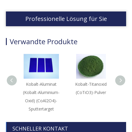
Professionelle Lösung für Sie
Verwandte Produkte
Kobalt-Aluminat
Kobalt-Titanoxid
K
(Kobalt-Aluminium-
(CoTiO3)-Pulver
H
Oxid) (CoAl2O4)-
(Co(
Sputtertarget
SCHNELLER KONTAKT