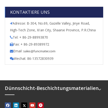
KONTAKTIERE UNS
Adresse: B-304, No.69, Gazelle Valley, Jinye Road,

High-Tech Zone, Xi'an City, Shaanxi Province, P.R.China
Tel: + 86-29-88993870

Fax: + 86-29-89389972

Email :

s
ales@funcmater.com
Wechat: 86-13572830939

Dünnschicht-Beschichtungsmaterialien