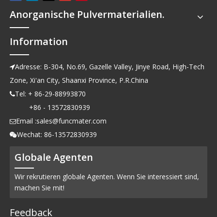
Anorganische Pulvermaterialien.
Information
Adresse: B-304, No.69, Gazelle Valley, Jinye Road, High-Tech

Zone, Xi'an City, Shaanxi Province, P.R.China
Tel: + 86-29-88993870

+86 - 13572830939
Email :
sales@funcmater.com

Wechat: 86-13572830939

Globale Agenten
Wir rekrutieren globale Agenten. Wenn Sie interessiert sind,
machen Sie mit!
Feedback