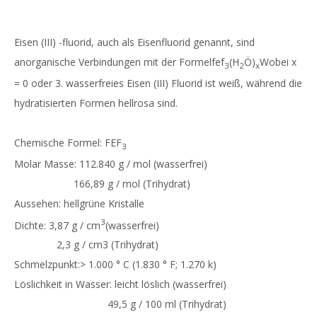
Eisen (III) -fluorid, auch als Eisenfluorid genannt, sind
anorganische Verbindungen mit der Formelfef
(H
Ö)
Wobei x
3
2
x
= 0 oder 3. wasserfreies Eisen (III) Fluorid ist weiß, während die
hydratisierten Formen hellrosa sind.
Chemische Formel: FEF
3
Molar Masse: 112.840 g / mol (wasserfrei)
166,89 g / mol (Trihydrat)
Aussehen: hellgrüne Kristalle
3
Dichte: 3,87 g / cm
(wasserfrei)
2,3 g / cm3 (Trihydrat)
Schmelzpunkt:> 1.000 ° C (1.830 ° F; 1.270 k)
Löslichkeit in Wasser: leicht löslich (wasserfrei)
49,5 g / 100 ml (Trihydrat)