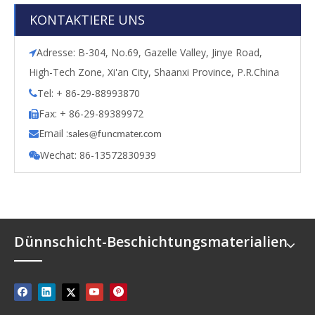
KONTAKTIERE UNS
Adresse: B-304, No.69, Gazelle Valley, Jinye Road,

High-Tech Zone, Xi'an City, Shaanxi Province, P.R.China
Tel: + 86-29-88993870

Fax: + 86-29-89389972

Email :

s
ales@funcmater.com
Wechat: 86-13572830939

Dünnschicht-Beschichtungsmaterialien