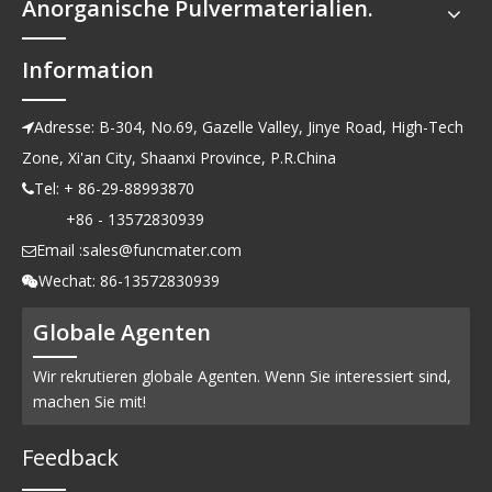
Anorganische Pulvermaterialien.
Information
Adresse: B-304, No.69, Gazelle Valley, Jinye Road, High-Tech

Zone, Xi'an City, Shaanxi Province, P.R.China
Tel: + 86-29-88993870

+86 - 13572830939
Email :
sales@funcmater.com

Wechat: 86-13572830939

Globale Agenten
Wir rekrutieren globale Agenten. Wenn Sie interessiert sind,
machen Sie mit!
Feedback