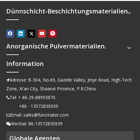
Dünnschicht-Beschichtungsmaterialien
Anorganische Pulvermaterialien.
Information
Adresse: B-304, No.69, Gazelle Valley, Jinye Road, High-Tech

Zone, Xi'an City, Shaanxi Province, P.R.China
Tel: + 86-29-88993870

+86 - 13572830939
Email :
sales@funcmater.com

Wechat: 86-13572830939

Globale Agenten