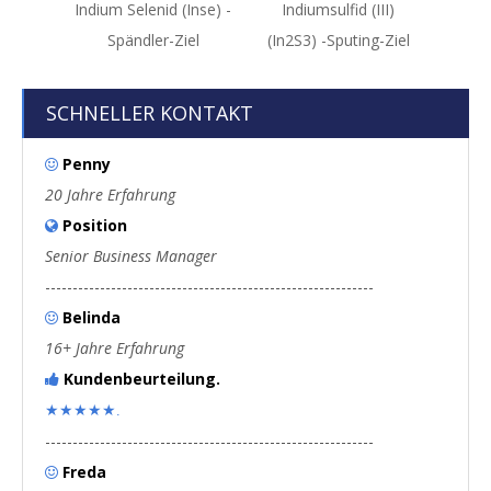
Indium Selenid (Inse) -
Indiumsulfid (III)
Zi
Spändler-Ziel
(In2S3) -Sputing-Ziel
(SnSe2
SCHNELLER KONTAKT
Penny

20 Jahre Erfahrung
Position

Senior Business Manager
------------------------------------------------------------
Belinda

16+ Jahre Erfahrung
Kundenbeurteilung.

★★★★★.
------------------------------------------------------------
Freda
