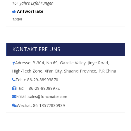
16+ Jahre Erfahrungen
Antwortrate

100%
KONTAKTIERE UNS
Adresse: B-304, No.69, Gazelle Valley, Jinye Road,

High-Tech Zone, Xi'an City, Shaanxi Province, P.R.China
Tel: + 86-29-88993870

Fax: + 86-29-89389972

Email :

s
ales@funcmater.com
Wechat: 86-13572830939
