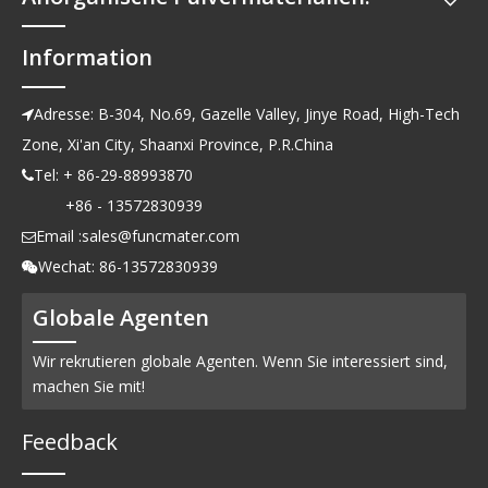
Information
Adresse: B-304, No.69, Gazelle Valley, Jinye Road, High-Tech

Zone, Xi'an City, Shaanxi Province, P.R.China
Tel: + 86-29-88993870

+86 - 13572830939
Email :
sales@funcmater.com

Wechat: 86-13572830939

Globale Agenten
Wir rekrutieren globale Agenten. Wenn Sie interessiert sind,
machen Sie mit!
Feedback