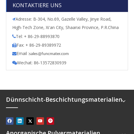
KONTAKTIERE UNS
Adresse: B-304, No.69, Gazelle Valley, Jinye Road,

High-Tech Zone, Xi'an City, Shaanxi Province, P.R.China
Tel: + 86-29-88993870

Fax: + 86-29-89389972

Email :

s
ales@funcmater.com
Wechat: 86-13572830939

Dünnschicht-Beschichtungsmaterialien
Anorganische Pulvermaterialien.