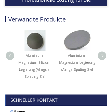
Verwandte Produkte
Aluminium-
Aluminium-
A035
Magnesium-Silizium-
Magnesium-Legierung
Legierung (Almgsi) -
(Almg) -Sputing-Ziel
Magne
Spieding-Ziel
(ALSI7
SCHNELLER KONTAKT
Penny
